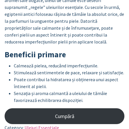
aromei sale bogate, uleiul de tămâie este deseori
supranumit „regele” uleiurilor esențiale. Cu secole în urmă,
egiptenii antici foloseau rășina de tămâie la absolut orice, de
la parfumuri la unguente pentru piele. Datorită
proprietăților sale calmante și de înfrumusețare, poate
conferi pielii un aspect întinerit și poate contribui la
reducerea imperfecțiunilor pielii prin aplicare locală.
Beneficii primare
Calmează pielea, reducând imperfecțiunile.
Stimulează sentimentele de pace, relaxare și satisfacție.
Poate contribui la hidratarea și obținerea unui aspect
întinerit al pielii.
Senzația și aroma calmantă a uleiului de tămâie
favorizează echilibrarea dispoziției.
Cumpără
Category:
Uleiuri Essentiale