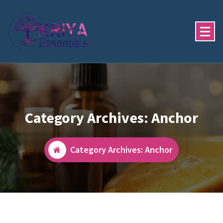
Skip
to
content
Category Archives: Anchor
Category Archives: Anchor