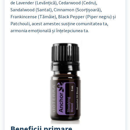
de Lavender (Levănțică), Cedarwood (Cedru),
Sandalwood (Santal), Cinnamon (Scorțișoară),
Frankincense (Tămâie), Black Pepper (Piper negru) și
Patchouli, acest amestec susține comunitatea ta,
armonia emoțională și înțelepciunea ta.
Beneficii primare