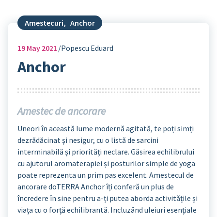
Amestecuri
,
Anchor
19
May 2021
Popescu Eduard
Anchor
Amestec de ancorare
Uneori în această lume modernă agitată, te poți simți
dezrădăcinat și nesigur, cu o listă de sarcini
interminabilă și priorități neclare. Găsirea echilibrului
cu ajutorul aromaterapiei și posturilor simple de yoga
poate reprezenta un prim pas excelent. Amestecul de
ancorare doTERRA Anchor îți conferă un plus de
încredere în sine pentru a-ți putea aborda activitățile și
viața cu o forță echilibrantă. Incluzând uleiuri esențiale