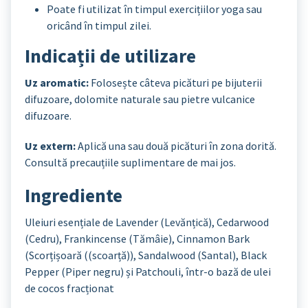
Poate fi utilizat în timpul exercițiilor yoga sau
oricând în timpul zilei.
Indicații de utilizare
Uz aromatic:
Folosește câteva picături pe bijuterii
difuzoare, dolomite naturale sau pietre vulcanice
difuzoare.
Uz extern:
Aplică una sau două picături în zona dorită.
Consultă precauțiile suplimentare de mai jos.
Ingrediente
Uleiuri esențiale de Lavender (Levănțică), Cedarwood
(Cedru), Frankincense (Tămâie), Cinnamon Bark
(Scorțișoară ((scoarță)), Sandalwood (Santal), Black
Pepper (Piper negru) și Patchouli, într-o bază de ulei
de cocos fracționat