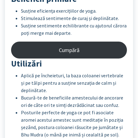
Susține eficiența exercițiilor de yoga.
Stimulează sentimente de curaj și deplinătate.
Susține sentimente echilibrante cu ajutorul cărora
poți merge mai departe.
Cumpără
Utilizări
Aplică pe încheieturi, la baza coloanei vertebrale
și pe tălpi pentru a susține senzația de calm și
deplinătate.
Bucură-te de beneficiile amestecului de ancorare
ori de câte ori te simți dezrădăcinat sau confuz.
Posturile perfecte de yoga ce pot fi asociate
aromei acestui amestec sunt meditație în poziția
șezând, postura coloanei răsucite pe jumătate și
Bhu Mudra (o mână pe inimă și cealaltă pe sol).