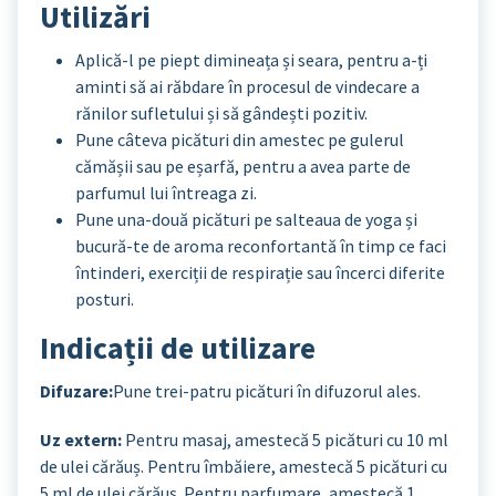
Utilizări
Aplică-l pe piept dimineața și seara, pentru a-ți
aminti să ai răbdare în procesul de vindecare a
rănilor sufletului și să gândești pozitiv.
Pune câteva picături din amestec pe gulerul
cămășii sau pe eșarfă, pentru a avea parte de
parfumul lui întreaga zi.
Pune una-două picături pe salteaua de yoga și
bucură-te de aroma reconfortantă în timp ce faci
întinderi, exerciții de respirație sau încerci diferite
posturi.
Indicații de utilizare
Difuzare:
Pune trei-patru picături în difuzorul ales.
Uz extern:
Pentru masaj, amestecă 5 picături cu 10 ml
de ulei cărăuș. Pentru îmbăiere, amestecă 5 picături cu
5 ml de ulei cărăuș. Pentru parfumare, amestecă 1